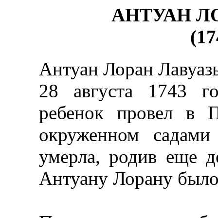
АНТУАН Л
(17
Антуан Лоран Лавуазь
28 августа 1743 г
ребенок провел в П
окруженном садами
умерла, родив еще де
Антуану Лорану было 