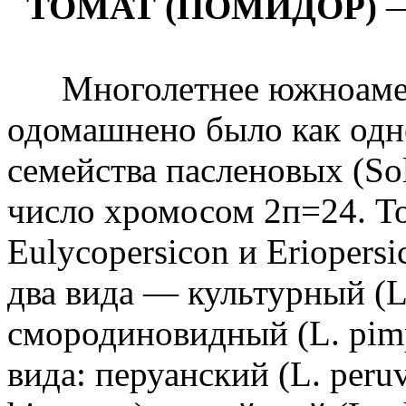
ТОМАТ (ПОМИДОР)
—
Многолетнее южноамери
одомашнено было как одно
семейства пасленовых (So
число хромосом 2п=24. Т
Eulycopersicon и Eriopers
два вида — культурный (L.
смородиновидный (L. pimp
вида: перуанский (L. peru