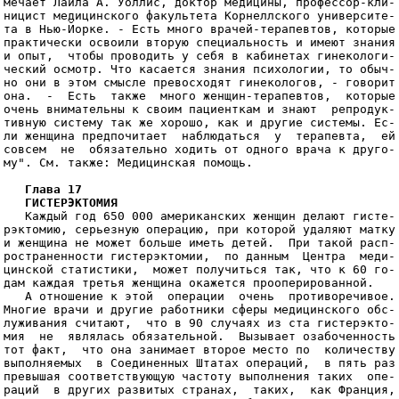
мечает Лайла А. Уоллис, доктор медицины, профессор-кли-

ницист медицинского факультета Корнеллского университе-

та в Нью-Йорке. - Есть много врачей-терапевтов, которые

практически освоили вторую специальность и имеют знания

и опыт,  чтобы проводить у себя в кабинетах гинекологи-

ческий осмотр. Что касается знания психологии, то обыч-

но они в этом смысле превосходят гинекологов, - говорит

она.  -  Есть  также  много женщин-терапевтов,  которые

очень внимательны к своим пациенткам и знают  репродук-

тивную систему так же хорошо, как и другие системы. Ес-

ли женщина предпочитает  наблюдаться  у  терапевта,  ей

совсем  не  обязательно ходить от одного врача к друго-

му". См. также: Медицинская помощь.                    

Глава 17
   ГИСТЕРЭКТОМИЯ
                                       
   Каждый год 650 000 американских женщин делают гисте-
рэктомию, серьезную операцию, при которой удаляют матку
и женщина не может больше иметь детей.  При такой расп-
ространенности гистерэктомии,  по данным  Центра  меди-
цинской статистики,  может получиться так, что к 60 го-
дам каждая третья женщина окажется прооперированной.   
   А отношение к этой  операции  очень  противоречивое.
Многие врачи и другие работники сферы медицинского обс-
луживания считают,  что в 90 случаях из ста гистерэкто-
мия  не  являлась обязательной.  Вызывает озабоченность
тот факт,  что она занимает второе место по  количеству
выполняемых  в Соединенных Штатах операций,  в пять раз
превышая соответствующую частоту выполнения таких  опе-
раций  в других развитых странах,  таких,  как Франция,
Дания,  Швеция,  Норвегия и Великобритания.  Различие в
данных  по  Соединенным  Штатам  и другим странам столь
значительно, что среди врачей бытует анекдот: "Можно ли
найти  в  Сан-Диего женщину,  у которой еще сохранилась
матка?" - "Можно, среди туристок".                     

   ИСТОКИ ПРОТИВОРЕЧИВЫХ ВОЗЗРЕНИЙ                     
   Может быть,  матки  американских   женщин   устроены
по-особому,  и поэтому их приходится удалять чаще, чем,
скажем, у француженок?                                 
   "Нет, - говорит Рут Шварц,  доктор медицины, профес-
сор-клиницист  с факультета медицины и стоматологии Ро-
честерского университета в Нью-Йорке. - Гистерэктомия в
первую  очередь показана только при осложнениях при ро-
дах,  кровотечениях, которые не удается прекратить дру-
гими способами и предраковых изменениях в матке".      
   К сожалению,  совсем  не по этим поводам выполняются
большинство  операций  в  Соединенных  Штатах.   Цифры,
представленные Национальным центром медицинской статис-
тики,  обнаруживают, что 30 процентов всех операций вы-
полняются  для того,  чтобы удалить фиброиды,  доброка-
чественные опухоли,  часто приводящие к обильным и  бо-
лезненным менструациям.  Двадцать процентов выполняются
по самым разным причинам,  таким,  как недержание  мочи
или "расстройство менструального цикла",  которым гине-
кологи обозначают все,  что угодно, например, неконтро-
лируемое кровотечение.                                 
   Около 20 процентов гистерэктомий делают, чтобы изба-
виться от эндометриоза,  болезни,  при которой  кусочки
слизистой  оболочки  матки приживаются и начинают расти
за ее пределами. Выпадение матки дает еще 16 процентов,
а  на рак - основное показание для гистерэктомий - при-
ходится всего 10 процентов.                            
   Эти цифры свидетельствуют о том,  что  75  процентов
гистерэктомий выполняются в случаях,  не несущих угрозу
жизни,  и что от 80 до 90 процентов таких операций,  по
всей видимости, не были вызваны необходимостью. Но при-
веденные цифры характеризуют мнение  части  врачей,  не
все  врачи  одинаково  оценивают показания для удаления
матки,  отмечает Американская корпорация акушеров и ги-
некологов.                                             

   СОСТАВЬТЕ СВОЕ МНЕНИЕ                               
   Д-р Шварц признает наличие разногласий у врачей. Од-
ной из причин разногласий,  по ее мнению, являются раз-
личия в обучении в разных учебных заведениях Америки. В
ряде учебных заведений врачи  придерживаются  консерва-
тивных взглядов и учат студентов изыскивать все возмож-
ности, чтобы сохранить матку, за исключением тех случа-
ев,  когда  это  несет угрозу здоровью женщины.  Врачи,
преподающие в других учебных заведениях,  менее консер-
вативны и учат студентов смотреть на матку, которая уже
выполнила свое предназначение, как на лишний багаж.    
   В результате медики по-разному относятся к гистерэк-
томии, причем в разных районах страны может преобладать
то или другое мнение - что объясняет,  например, почему
у  женщин  на юге страны в два раза чаще удаляют матку,
чем у их сестер по несчастью на севере.                
   Что может явиться вашей лучшей защитой от  гистерэк-
тории?  Информированность,  утверждает  Нора У.  Коффи,
президент  образовательной  организации   (Бала-Синуид,
штат Пенсильвания). Организации такого рода могут снаб-
дить вас информацией о том, чтс представляет собой гис-
терэктомия, и связать вас с женщиной, которая была про-
оперирована, чтобы вы могли поговорить с ней.          
   "Женщины часто смотрят на гистерэктомию как на обряд
посвящения,  как  на что-то обязательное в их жизни,  -
считая Коффи.  - Их матери прошли через это, их сестры,
бабушки и тети, так почему бы и им не сделать гистерэк-
томию?"                                                
   Но во многих случаях в ней  нет  необходимости.  "Из
тех женщин,  которых мы отсылали к специалистам,  чтобы
они могли ознакомиться с разными мнениями, 98 процентов
не нуждались в гистерэктомии", - утверждает Коффи.     

   КОГДА УДАЛЯЮТ И ЯИЧНИКИ                             
   Почти половина гистерэктомии производится с удалени-
ем также и яичников;  Кэрол Энн Бертон называет послед-
нюю процедуру не иначе как кастрацией.                 
   "Это равнозначно удалению яичек у мужчин,  - говорит
д-р Бертон, инструктор-клиницист с кафедры акушерства и
гинекологии медицинского факультета Южнокалифорнийского
университет в Лос-Анджелесе.  - Яичники являются основ-
ным органом,  вырабатывающим половые гормоны.  Когда их
удаляют,  наступает внезапная менопауза со всеми типич-
ными симптомами".  И хотя обычно чтобы помочь организму
приспособиться,  используют эстрогенозгместительную те-
рапию,  ее  нельзя  сравнить  с естественной выработкой
гормонов организмом.                                   
   "Даже старые яичники остаются жизненно важным  орга-
ном, обеспечивающим необходимые гормоны, - считает Уин-
нифред Катлер, доктор философии, автор книги "Гистерэк-
томия:  до и после". - В любом возрасте их удаление на-
носит организму ощутимый  удар.  Вы  должны  попытаться
сохранить  яичники  независимо вашего возраста.  Это не
увеличивает риск заболеть раком  яичников,  как  думают
многие. Рак яичников встречается очень редко".         

   ПОСЛЕОПЕРАЦИОННЫЕ ОСЛОЖНЕНИЯ                        
   Хотя большинство врачей утверждают,  что у проопери-
рованных женщин очень  редко  бывают  послеоперационные
осложнения,  изучение этого вопроса показало, что после
гистерэктомии чаще, чем после других обширных операций,
развивается депрессия.  Результаты одного из исследова-
ний дают возможность предположить,  что эта операция  -
даже без удаления яичников - может увеличить риск запо-
лучить болезнь  сердца,  привести  к  раннему  угасанию
функции  яичников,  уменьшению плотности костной ткани,
нарушениям в половой сфере. В то же время другое иссле-
дование,  напротив,  обнаруживает, что женщины, которым
сделана гистерэктомия,  живут дольше, чем непроопериро-
ванные. К сожалению, исследования в этой области харак-
теризуются непоследовательностью и неубедительностью. И
это вызывает серьезную озабоченность.                  
   Коффи рассказывает,  что  она консультировала тысячи
женщин,  страдающих депрессией после  гистерэктомии,  а
также страдающих от других ее последствий,  таких,  как
потеря полового влечения,  боль  в  суставах,  тошнота,
увеличение веса,  проблемы с мочеиспусканием и повышен-
ная утомляемость.  "Врач может сказать вам,  что вы это
придумываете или что вы первая, от кого он слышит такие
жалобы, - замечает она. - И это неправда".             
   "В ряде сообщений  утверждается,  что  гистерэктомия
очень сильно влияет на сексуальное чувство и функциони-
рование половой сферы,  - соглашается д-р Шварц.  -  Но
мои  собственные  наблюдения  в  течение 35 лет занятий
практической медициной свидетельствуют, что гистерэкто-
мия отрицательно влияет на жизнь тех женщин,  у которых
были проблемы с сексом и до операции".                 
   Чтобы устранить  возникновение  таких  проблем,  д-р
Шварц всегда беседует с каждой пациенткой, расспрашива-
ет ее,  что значит для нее матка,  узнает, какую роль в
этом играет мнение ее мужа.                            

   ПОЛОЖИТЕЛЬНЫЕ СТОРОНЫ ХИРУРГИЧЕСКОГО ВМЕШАТЕЛЬСТВА  
   Несомненно, для  ряда женщин такая операция является
не только  единственной  надеждой,  но  и  имеет  очень
счастливый конец.  Для Барбары Полсон после гистерэкто-
мии началась новая жизнь.                              
   У Барбары, 34-летней секретарши в суде и матери тро-
их  детей,  проблемы с менструациями начались с 13 лет.
"Боли и кровотечения были такими сильными, что мне при-
ходилось пропускать занятия в школе,  - вспоминает Бар-
бара. - А сами менструации, казалось, вообще не прекра-
щались. К двадцати пяти годам кровотечения продолжались
три недели из каждых четырех".                         
   Врач Барбары пыталась уменьшить кровотечения  с  по-
мощью   выскабливания  (распространенной  хирургической
процедуры,  которая заключается в том,  что  раскрывают
шейку  матки  и выскабливают слизистую оболочку матки),
которое ей сделали три раза.                           
   "Это помогало на месяц-два,  - рассказывает Барбара,
- но потом все начиналось сначала. Я устала просыпаться
в постели, залитой кровью, в конце концов я стала спать
на полотенцах. Наконец врач сказала: "Барбара, кровоте-
чения отнимают у тебя полжизни. Когда тебе это надоест,
я сделаю гистерэктомию".                               
   Барбара не  сразу согласилась на гистерэктомию.  Она
боялась двух вещей:  что у нее будет нервный срыв и что
она растолстеет.  "Я слышала, что это бывает после опе-
рации", - вспоминает Барбара.                          
   Ничего этого не случилось.  Барбара отмечает, что ее
сексуальная  жизнь после операции улучшилась - что сов-
падает с отзывами других женщин. "Так как у меня больше
не было бесконечных кровотечений и я не боялась забере-
менеть,  мы могли всецело отдаваться наслаждению, - го-
ворит она.                                             
   Я немного боялась,  когда мы в первый раз после опе-
рации занялись любовью. Мне казалось, что я