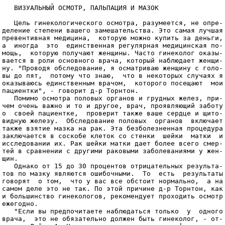
   ВИЗУАЛЬНЫЙ ОСМОТР, ПАЛЬПАЦИЯ И МАЗОК                

   Цель гинекологического осмотра, разумеется, не опре-

деление степени вашего замешательства. Это самая лучшая

превентивная медицина,  которую можно купить за деньги,

а  иногда  это  единственная регулярная медицинская по-

мощь,  которую получают женщины. Часто гинеколог оказы-

вается в роли основного врача, который наблюдает женщи-

ну. "Проводя обследование, я осматриваю женщину с голо-

вы до пят,  потому что знаю,  что в некоторых случаях я

оказываюсь единственным врачом,  которого посещают  мои

пациентки", - говорит д-р Торнтон.                     

   Помимо осмотра половых органов и грудных желез, при-

чем очень важно и то и другое, врач, проявляющий заботу

о  своей пациентке,  проверит также ваше сердце и щито-

видную железу.  Обследование половых  органов  включает

также взятие мазка на рак. Эта безболезненная процедура

заключается в соскобе клеток со стенки  шейки  матки  и

исследовании их. Рак шейки матки дает более всего смер-

тей в сравнении с другими раковыми заболеваниями у жен-

щин.                                                   

   Однако от 15 до 30 процентов отрицательных результа-

тов по мазку являются ошибочными.  То  есть  результаты

говорят  о том,  что у вас все обстоит нормально,  а на

самом деле это не так. По этой причине д-р Торнтон, как

и большинство гинекологов, рекомендует проходить осмотр

ежегодно.                                              

   "Если вы предпочитаете наблюдаться только  у  одного

врача,  это не обязательно должен быть гинеколог, - от-
