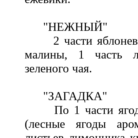
"НЕЖНЫЙ"
2 части яблоневого
малины, 1 часть л
зеленого чая.
"ЗАГАДКА"
По 1 части ягод к
(лесные ягоды аро
листьев лимонника к