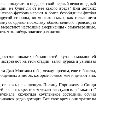
алыш получает в подарок свой первый велосипедный
ии, не будет ли от нее какого вреда? Дни детских
анского футбола играют в более безобидный футбол
ругой стороны, во многих семьях, как только дети
льную, однако поскольку общественного транспорта
к вырастают настоящие американцы - самоуверенные,
ить что-нибудь опасное для жизни.
ростков никаких обязанностей, куча возможностей
 застревают на этой стадии, валяя дурака и увиливая
а Джо Монтаны (оба, между прочим, еще и богаты,
рощенных атлетов, которые гоняют мяч и делают вид,
 стараясь переплюнуть Полину Порижкову и Синди
й, вышить крестиком чехлы на стулья или "закатать"
нала, сколотила кругленькое состояние, обучая
иканок редко доходит. Все свое время они тратят на