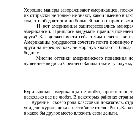
Хорошие манеры завораживают американцев, посколь
их отпрыски не только не знают, какой именно вилко
том, что обедают они по большей части с приятелями
И вот американцы заинтересовались манерами: п
американски. Пришлось выдумать правила поведени
друга? Как должен вести себя отчим невесты во 
Американцы умудряются сочетать почти показную гр
друга на перекрестках, не моргнув хватают с блюд
бедным.
Многие оттенки американского поведения носят
душевные люди со Среднего Запада такие тугодумы, 
Курильщиков американцы не любят, просто терпеть
насколько вас не любят. В некоторых районах страны
Курение - своего рода классовый показатель, отдел
увидели курильщика в вестибюле отеля "Ритц-Карлт
в какое бы другое место вложить свои деньги.