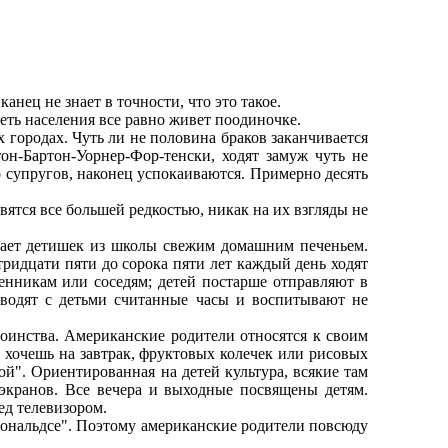
нец не знает в точности, что это такое.
ть населения все равно живет поодиночке.
городах. Чуть ли не половина браков заканчивается
он-Бартон-Уорнер-Фор-тенски, ходят замуж чуть не
о супругов, наконец успокаиваются. Примерно десять
тся все большей редкостью, никак на их взгляды не
чает детишек из школы свежим домашним печеньем.
ридцати пяти до сорока пяти лет каждый день ходят
нникам или соседям; детей постарше отправляют в
роводят с детьми считанные часы и воспитывают не
инства. Американские родители относятся к своим
 хочешь на завтрак, фруктовых колечек или рисовых
й". Ориентированная на детей культура, всякие там
экранов. Все вечера и выходные посвящены детям.
ед телевизором.
кдональдсе". Поэтому американские родители повсюду