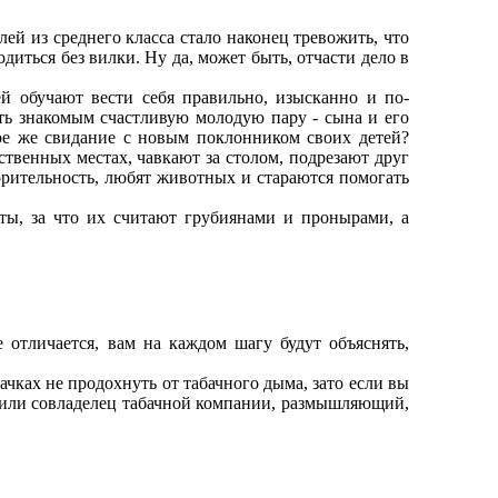
й из среднего класса стало наконец тревожить, что
диться без вилки. Ну да, может быть, отчасти дело в
 обучают вести себя правильно, изысканно и по-
ть знакомым счастливую молодую пару - сына и его
ое же свидание с новым поклонником своих детей?
твенных местах, чавкают за столом, подрезают друг
орительность, любят животных и стараются помогать
, за что их считают грубиянами и пронырами, а
 отличается, вам на каждом шагу будут объяснять,
чках не продохнуть от табачного дыма, зато если вы
, или совладелец табачной компании, размышляющий,