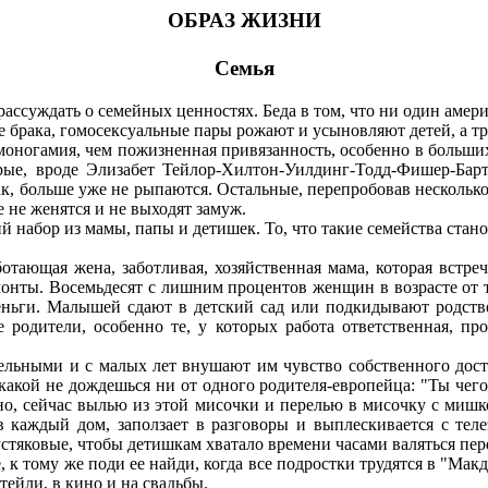
ОБРАЗ ЖИЗНИ
Семья
суждать о семейных ценностях. Беда в том, что ни один америка
ака, гомосексуальные пары рожают и усыновляют детей, а тре
огамия, чем пожизненная привязанность, особенно в больших 
рые, вроде Элизабет Тейлор-Хилтон-Уилдинг-Тодд-Фишер-Барт
рак, больше уже не рыпаются. Остальные, перепробовав нескольк
не женятся и не выходят замуж.
бор из мамы, папы и детишек. То, что такие семейства становя
ющая жена, заботливая, хозяйственная мама, которая встре
онты. Восемьдесят с лишним процентов женщин в возрасте от т
еньги. Малышей сдают в детский сад или подкидывают родстве
 родители, особенно те, у которых работа ответственная, п
ными и с малых лет внушают им чувство собственного досто
акой не дождешься ни от одного родителя-европейца: "Ты чего
но, сейчас вылью из этой мисочки и перелью в мисочку с мишко
 каждый дом, заползает в разговоры и выплескивается с теле
тяковые, чтобы детишкам хватало времени часами валяться пер
, к тому же поди ее найди, когда все подростки трудятся в "Ма
тейли, в кино и на свадьбы.