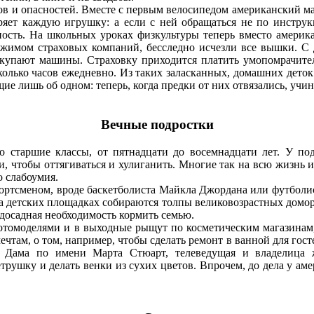
 и опасностей. Вместе с первым велосипедом американский м
ет каждую игрушку: а если с ней обращаться не по инструкц
ность. На школьных уроках физкультуры теперь вместо америк
ажимом страховых компаний, бесследно исчезли все вышки. С д
окупают машины. Страховку приходится платить умопомрачите
сколько часов ежедневно. Из таких заласканных, домашних дето
е лишь об одном: теперь, когда предки от них отвязались, учин
Вечные подростки
 старшие классы, от пятнадцати до восемнадцати лет. У под
, чтобы оттягиваться и хулиганить. Многие так на всю жизнь и
о слабоумия.
тсменом, вроде баскетболиста Майкла Джордана или футболист
 на детских площадках собираются толпы великовозрастных домо
 досадная необходимость кормить семью.
моделями и в выходные рыщут по косметическим магазинам,
там, о том, например, чтобы сделать ремонт в ванной для госте
Дама по имени Марта Стюарт, телеведущая и владелица жур
рушку и делать венки из сухих цветов. Впрочем, до дела у амер