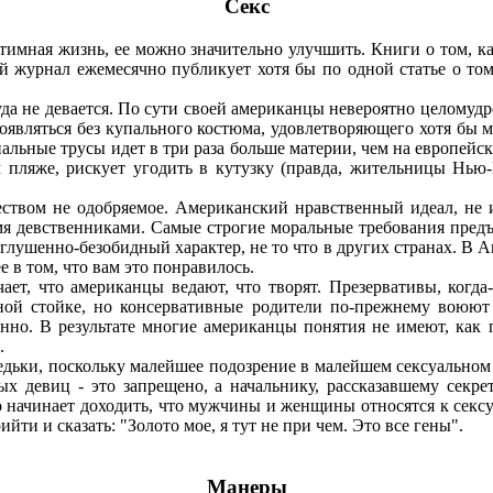
Секс
имная жизнь, ее можно значительно улучшить. Книги о том, ка
 журнал ежемесячно публикует хотя бы по одной статье о том
 не девается. По сути своей американцы невероятно целомудре
оявляться без купального костюма, удовлетворяющего хотя бы 
альные трусы идет в три раза больше материи, чем на европейск
пляже, рискует угодить в кутузку (правда, жительницы Нью-
вом не одобряемое. Американский нравственный идеал, не 
умя девственниками. Самые строгие моральные требования пред
иглушенно-безобидный характер, не то что в других странах. В 
е в том, что вам это понравилось.
, что американцы ведают, что творят. Презервативы, когда-
ной стойке, но консервативные родители по-прежнему воюют
твенно. В результате многие американцы понятия не имеют, ка
.
ьки, поскольку малейшее подозрение в малейшем сексуальном 
х девиц - это запрещено, а начальнику, рассказавшему секре
 начинает доходить, что мужчины и женщины относятся к сексу
ти и сказать: "Золото мое, я тут не при чем. Это все гены".
Манеры