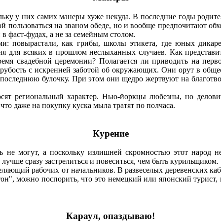
ку у них самих манеры хуже некуда. В последние годы родителе
й пользоваться на званом обеде, но и вообще предпочитают обхо
 в фаст-фудах, а не за семейным столом.
овырастали, как грибы, школы этикета, где юных дикарей
я для всяких в прошлом неслыханных случаев. Как представи
время свадебной церемонии? Полагается ли приводить на перв
убость с искренней заботой об окружающих. Они орут в общес
а последнюю булочку. При этом они щедро жертвуют на благотв
 региональный характер. Нью-йоркцы любезны, но деловиты
что даже на покупку куска мыла тратят по полчаса.
Курение
 не могут, а поскольку излишней скромностью этот народ не
 лучше сразу застрелиться и повеситься, чем быть курильщиком.
яющий рабочих от начальников. В развеселых деревенских каба
он", можно поспорить, что это немецкий или японский турист
Караул, опаздываю!