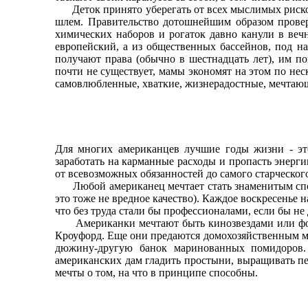
Деток принято уберегать от всех мыслимых рисков
шлем. Правительство дотошнейшим образом проверя
химических наборов и рогаток давно канули в веч
европейский, а из общественных бассейнов, под н
получают права (обычно в шестнадцать лет), им п
почти не существует, мамы экономят на этом по не
самовлюбленные, хваткие, жизнерадостные, мечтающи
Для многих американцев лучшие годы жизни - это
заработать на карманные расходы и пропасть энергии
от всевозможных обязанностей до самого старческог
Любой американец мечтает стать знаменитым спор
это тоже не вредное качество). Каждое воскресенье
что без труда стали бы профессионалами, если бы не
Американки мечтают быть кинозвездами или фото
Кроуфорд. Еще они предаются домохозяйственным меч
дюжину-другую банок маринованных помидоров. 
американских дам гладить простыни, выращивать пет
мечты о том, на что в принципе способны.