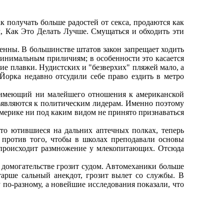
к получать больше радостей от секса, продаются как
, Как Это Делать Лучше. Смущаться и обходить эти
нны. В большинстве штатов закон запрещает ходить
минимальным приличиям; в особенности это касается
ие плавки. Нудистских и "безверхих" пляжей мало, а
Йорка недавно отсудили себе право ездить в метро
имеющий ни малейшего отношения к американской
ъявляются к политическим лидерам. Именно поэтому
Америке ни под каким видом не принято признаваться
то ютившиеся на дальних аптечных полках, теперь
 против того, чтобы в школах преподавали основы
к происходит размножение у млекопитающих. Отсюда
домогательстве грозит судом. Автомеханики больше
тарше сальный анекдот, грозит вылет со службы. В
 по-разному, а новейшие исследования показали, что