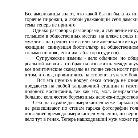
Все американцы знают, что какой бы ни была их инт
горячие пирожки, а любой уважающий себя дамский
темы теперь не принято.
Однако разговоры разговорами, а смущение никуда
голышом в общественных местах, на пляже нельзя п
мужчин - на среднестатистические американские куп
женщина, скинувшая бюстгальтер на общественном 
голыми по пояс, если им заблагорассудится).
Супружеские измены - дело обычное, но общест
реальной жизни - это брак на всю жизнь между дв
все политические скандалы на почве секса носят пр
в том, что вы, провинились на стороне, а уж тем боле
Вся эта шумиха вокруг секса отнюдь не означает
продаются на любой заправочной станции и газет
полового воспитания, так как это, мол, безнравс
большое количество беременных девочек-подростков
Секс на службе для американцев хуже горькой ред
не развешивают по стенам гаража фотографии голы
последнее время до американцев медленно, но верно
дело тут в генах. Теперь нашкодивший муж может прий