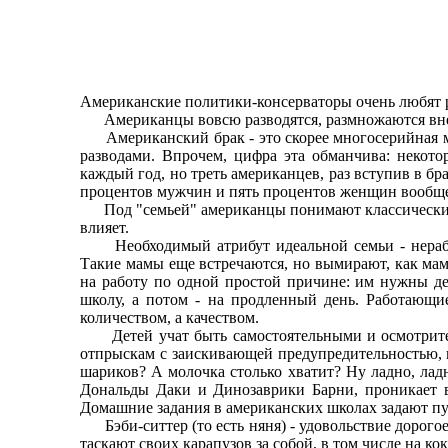
Американские политики-консерваторы очень любят рас
Американцы вовсю разводятся, размножаются вне бр
Американский брак - это скорее многосерийная мон
разводами. Впрочем, цифра эта обманчива: некото
каждый год, но треть американцев, раз вступив в б
процентов мужчин и пять процентов женщин вообще 
Под "семьей" американцы понимают классический на
влияет.
Необходимый атрибут идеальной семьи - неработа
Такие мамы еще встречаются, но вымирают, как мам
на работу по одной простой причине: им нужны д
школу, а потом - на продленный день. Работающие
количеством, а качеством.
Детей учат быть самостоятельными и осмотритель
отпрыскам с заискивающей предупредительностью, к
шариков? А молочка столько хватит? Ну ладно, лад
Дональды Даки и Динозаврики Барни, проникает в
Домашние задания в американских школах задают пус
Бэби-ситтер (то есть няня) - удовольствие дорогое
таскают своих карапузов за собой, в том числе на кок