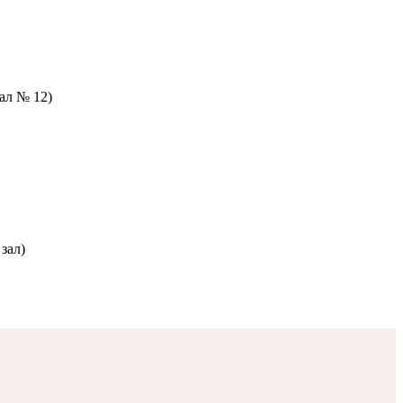
зал № 12)
зал)