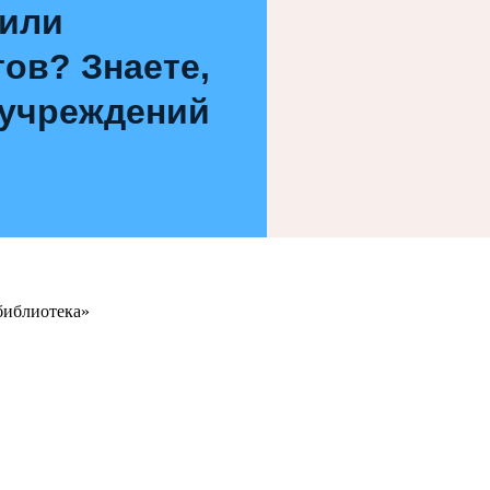
 или
ов? Знаете,
 учреждений
библиотека»