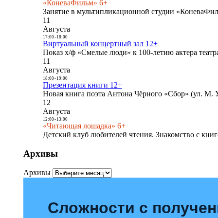
«КоневаФильм» 6+
Занятие в мультипликационной студии «КоневаФиль
11
Августа
17:00
-
18:00
Виртуальный концертный зал 12+
Показ х/ф «Смелые люди» к 100-летию актера театра
11
Августа
18:00
-
19:00
Презентация книги 12+
Новая книга поэта Антона Чёрного «Сбор» (ул. М. У
12
Августа
12:00
-
13:00
«Читающая лошадка» 6+
Детский клуб любителей чтения. Знакомство с книг
Архивы
Архивы
Сложности с получе