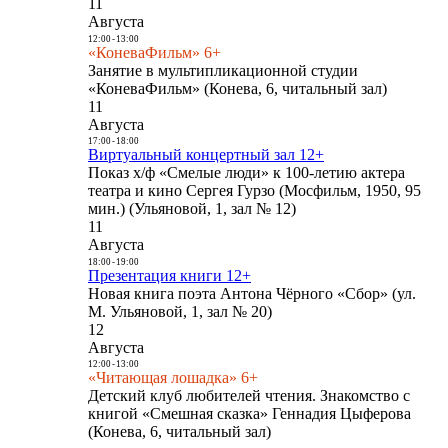
11
Августа
12:00
-
13:00
«КоневаФильм» 6+
Занятие в мультипликационной студии
«КоневаФильм» (Конева, 6, читальный зал)
11
Августа
17:00
-
18:00
Виртуальный концертный зал 12+
Показ х/ф «Смелые люди» к 100-летию актера
театра и кино Сергея Гурзо (Мосфильм, 1950, 95
мин.) (Ульяновой, 1, зал № 12)
11
Августа
18:00
-
19:00
Презентация книги 12+
Новая книга поэта Антона Чёрного «Сбор» (ул.
М. Ульяновой, 1, зал № 20)
12
Августа
12:00
-
13:00
«Читающая лошадка» 6+
Детский клуб любителей чтения. Знакомство с
книгой «Смешная сказка» Геннадия Цыферова
(Конева, 6, читальный зал)