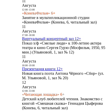
11
Августа
12:00
-
13:00
«КоневаФильм» 6+
Занятие в мультипликационной студии
«КоневаФильм» (Конева, 6, читальный зал)
11
Августа
17:00
-
18:00
Виртуальный концертный зал 12+
Показ х/ф «Смелые люди» к 100-летию актера
театра и кино Сергея Гурзо (Мосфильм, 1950, 95
мин.) (Ульяновой, 1, зал № 12)
11
Августа
18:00
-
19:00
Презентация книги 12+
Новая книга поэта Антона Чёрного «Сбор» (ул.
М. Ульяновой, 1, зал № 20)
12
Августа
12:00
-
13:00
«Читающая лошадка» 6+
Детский клуб любителей чтения. Знакомство с
книгой «Смешная сказка» Геннадия Цыферова
(Конева, 6, читальный зал)