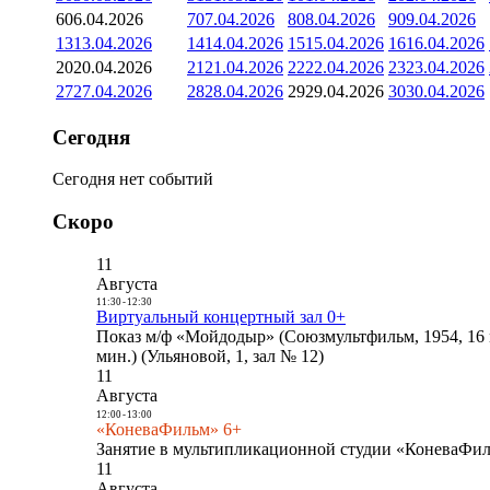
6
06.04.2026
7
07.04.2026
8
08.04.2026
9
09.04.2026
13
13.04.2026
14
14.04.2026
15
15.04.2026
16
16.04.2026
20
20.04.2026
21
21.04.2026
22
22.04.2026
23
23.04.2026
27
27.04.2026
28
28.04.2026
29
29.04.2026
30
30.04.2026
Сегодня
Сегодня нет событий
Скоро
11
Августа
11:30
-
12:30
Виртуальный концертный зал 0+
Показ м/ф «Мойдодыр» (Союзмультфильм, 1954, 16 
мин.) (Ульяновой, 1, зал № 12)
11
Августа
12:00
-
13:00
«КоневаФильм» 6+
Занятие в мультипликационной студии «КоневаФиль
11
Августа