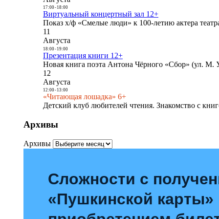
17:00
-
18:00
Виртуальный концертный зал 12+
Показ х/ф «Смелые люди» к 100-летию актера театра
11
Августа
18:00
-
19:00
Презентация книги 12+
Новая книга поэта Антона Чёрного «Сбор» (ул. М. У
12
Августа
12:00
-
13:00
«Читающая лошадка» 6+
Детский клуб любителей чтения. Знакомство с книг
Архивы
Архивы
Сложности с получе
«Пушкинской карты»
приобретением билет