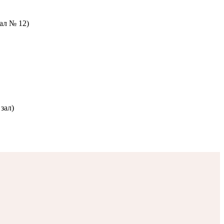
зал № 12)
зал)