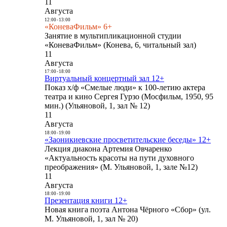
11
Августа
12:00
-
13:00
«КоневаФильм» 6+
Занятие в мультипликационной студии
«КоневаФильм» (Конева, 6, читальный зал)
11
Августа
17:00
-
18:00
Виртуальный концертный зал 12+
Показ х/ф «Смелые люди» к 100-летию актера
театра и кино Сергея Гурзо (Мосфильм, 1950, 95
мин.) (Ульяновой, 1, зал № 12)
11
Августа
18:00
-
19:00
«Заоникиевские просветительские беседы» 12+
Лекция диакона Артемия Овчаренко
«Актуальность красоты на пути духовного
преображения» (М. Ульяновой, 1, зале №12)
11
Августа
18:00
-
19:00
Презентация книги 12+
Новая книга поэта Антона Чёрного «Сбор» (ул.
М. Ульяновой, 1, зал № 20)