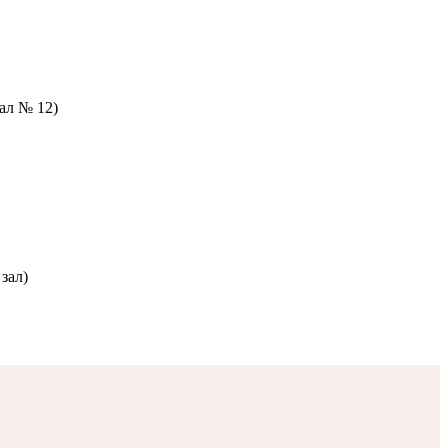
зал № 12)
зал)