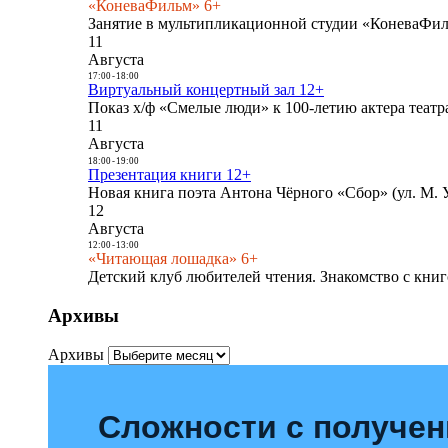
«КоневаФильм» 6+
Занятие в мультипликационной студии «КоневаФиль
11
Августа
17:00
-
18:00
Виртуальный концертный зал 12+
Показ х/ф «Смелые люди» к 100-летию актера театра
11
Августа
18:00
-
19:00
Презентация книги 12+
Новая книга поэта Антона Чёрного «Сбор» (ул. М. У
12
Августа
12:00
-
13:00
«Читающая лошадка» 6+
Детский клуб любителей чтения. Знакомство с книг
Архивы
Архивы
Сложности с получе