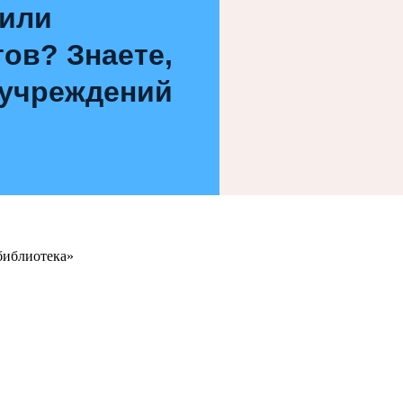
 или
ов? Знаете,
 учреждений
библиотека»