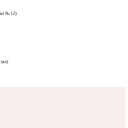
зал № 12)
зал)