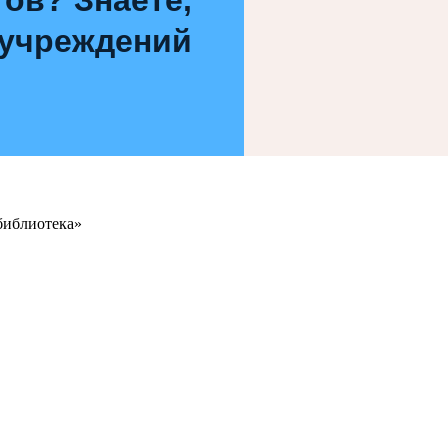
 учреждений
библиотека»