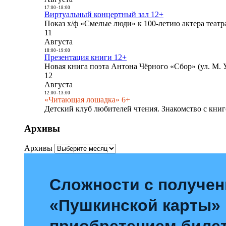
17:00
-
18:00
Виртуальный концертный зал 12+
Показ х/ф «Смелые люди» к 100-летию актера театра
11
Августа
18:00
-
19:00
Презентация книги 12+
Новая книга поэта Антона Чёрного «Сбор» (ул. М. У
12
Августа
12:00
-
13:00
«Читающая лошадка» 6+
Детский клуб любителей чтения. Знакомство с книг
Архивы
Архивы
Сложности с получе
«Пушкинской карты»
приобретением билет