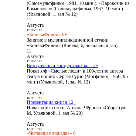
(Союзмультфильм, 1981, 10 мин.); «Паровозик из
Ромашкова» (Союзмультфильм, 1967, 10 мин.)
(Ульяновой, 1, зал № 12)
11
Августа
12:00
-
13:00
«КоневаФильм» 6+
Занятие в мультипликационной студии
«КоневаФильм» (Конева, 6, читальный зал)
11
Августа
17:00
-
18:00
Виртуальный концертный зал 12+
Показ х/ф «Смелые люди» к 100-летию актера
театра и кино Сергея Гурзо (Мосфильм, 1950, 95
мин.) (Ульяновой, 1, зал № 12)
11
Августа
18:00
-
19:00
Презентация книги 12+
Новая книга поэта Антона Чёрного «Сбор» (ул.
М. Ульяновой, 1, зал № 20)
12
Августа
12:00
-
13:00
«Читающая лошадка» 6+