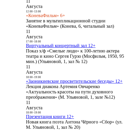
11
Августа
12:00
-
13:00
«КоневаФильм» 6+
Занятие в мультипликационной студии
«КоневаФильм» (Конева, 6, читальный зал)
11
Августа
17:00
-
18:00
Виртуальный концертный зал 12+
Показ х/ф «Смелые люди» к 100-летию актера
театра и кино Сергея Гурзо (Мосфильм, 1950, 95
мин.) (Ульяновой, 1, зал № 12)
11
Августа
18:00
-
19:00
«Заоникиевские просветительские беседы» 12+
Лекция диакона Артемия Овчаренко
«Актуальность красоты на пути духовного
преображения» (М. Ульяновой, 1, зале №12)
11
Августа
18:00
-
19:00
Презентация книги 12+
Новая книга поэта Антона Чёрного «Сбор» (ул.
М. Ульяновой, 1, зал № 20)