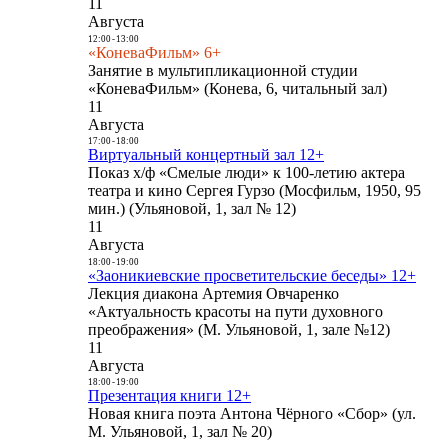
11
Августа
12:00
-
13:00
«КоневаФильм» 6+
Занятие в мультипликационной студии
«КоневаФильм» (Конева, 6, читальный зал)
11
Августа
17:00
-
18:00
Виртуальный концертный зал 12+
Показ х/ф «Смелые люди» к 100-летию актера
театра и кино Сергея Гурзо (Мосфильм, 1950, 95
мин.) (Ульяновой, 1, зал № 12)
11
Августа
18:00
-
19:00
«Заоникиевские просветительские беседы» 12+
Лекция диакона Артемия Овчаренко
«Актуальность красоты на пути духовного
преображения» (М. Ульяновой, 1, зале №12)
11
Августа
18:00
-
19:00
Презентация книги 12+
Новая книга поэта Антона Чёрного «Сбор» (ул.
М. Ульяновой, 1, зал № 20)