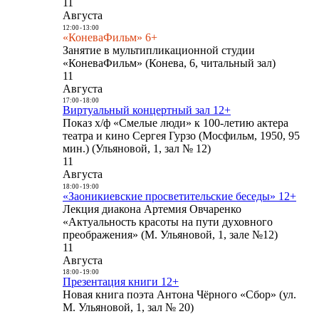
11
Августа
12:00
-
13:00
«КоневаФильм» 6+
Занятие в мультипликационной студии
«КоневаФильм» (Конева, 6, читальный зал)
11
Августа
17:00
-
18:00
Виртуальный концертный зал 12+
Показ х/ф «Смелые люди» к 100-летию актера
театра и кино Сергея Гурзо (Мосфильм, 1950, 95
мин.) (Ульяновой, 1, зал № 12)
11
Августа
18:00
-
19:00
«Заоникиевские просветительские беседы» 12+
Лекция диакона Артемия Овчаренко
«Актуальность красоты на пути духовного
преображения» (М. Ульяновой, 1, зале №12)
11
Августа
18:00
-
19:00
Презентация книги 12+
Новая книга поэта Антона Чёрного «Сбор» (ул.
М. Ульяновой, 1, зал № 20)