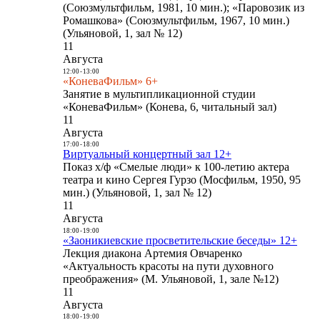
(Союзмультфильм, 1981, 10 мин.); «Паровозик из
Ромашкова» (Союзмультфильм, 1967, 10 мин.)
(Ульяновой, 1, зал № 12)
11
Августа
12:00
-
13:00
«КоневаФильм» 6+
Занятие в мультипликационной студии
«КоневаФильм» (Конева, 6, читальный зал)
11
Августа
17:00
-
18:00
Виртуальный концертный зал 12+
Показ х/ф «Смелые люди» к 100-летию актера
театра и кино Сергея Гурзо (Мосфильм, 1950, 95
мин.) (Ульяновой, 1, зал № 12)
11
Августа
18:00
-
19:00
«Заоникиевские просветительские беседы» 12+
Лекция диакона Артемия Овчаренко
«Актуальность красоты на пути духовного
преображения» (М. Ульяновой, 1, зале №12)
11
Августа
18:00
-
19:00