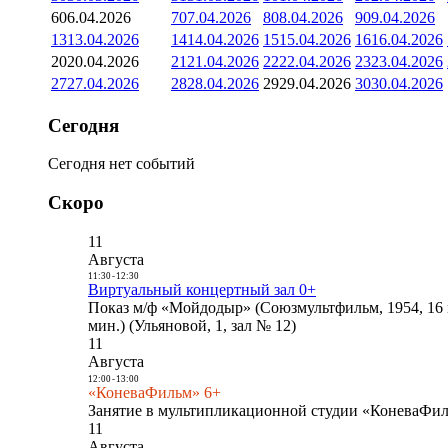
6
06.04.2026
7
07.04.2026
8
08.04.2026
9
09.04.2026
13
13.04.2026
14
14.04.2026
15
15.04.2026
16
16.04.2026
20
20.04.2026
21
21.04.2026
22
22.04.2026
23
23.04.2026
27
27.04.2026
28
28.04.2026
29
29.04.2026
30
30.04.2026
Сегодня
Сегодня нет событий
Скоро
11
Августа
11:30
-
12:30
Виртуальный концертный зал 0+
Показ м/ф «Мойдодыр» (Союзмультфильм, 1954, 16 
мин.) (Ульяновой, 1, зал № 12)
11
Августа
12:00
-
13:00
«КоневаФильм» 6+
Занятие в мультипликационной студии «КоневаФиль
11
Августа