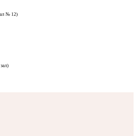
зал № 12)
зал)