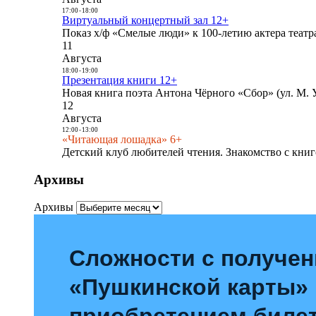
17:00
-
18:00
Виртуальный концертный зал 12+
Показ х/ф «Смелые люди» к 100-летию актера театра
11
Августа
18:00
-
19:00
Презентация книги 12+
Новая книга поэта Антона Чёрного «Сбор» (ул. М. У
12
Августа
12:00
-
13:00
«Читающая лошадка» 6+
Детский клуб любителей чтения. Знакомство с книг
Архивы
Архивы
Сложности с получе
«Пушкинской карты»
приобретением билет