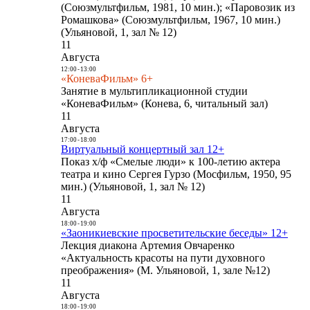
(Союзмультфильм, 1981, 10 мин.); «Паровозик из
Ромашкова» (Союзмультфильм, 1967, 10 мин.)
(Ульяновой, 1, зал № 12)
11
Августа
12:00
-
13:00
«КоневаФильм» 6+
Занятие в мультипликационной студии
«КоневаФильм» (Конева, 6, читальный зал)
11
Августа
17:00
-
18:00
Виртуальный концертный зал 12+
Показ х/ф «Смелые люди» к 100-летию актера
театра и кино Сергея Гурзо (Мосфильм, 1950, 95
мин.) (Ульяновой, 1, зал № 12)
11
Августа
18:00
-
19:00
«Заоникиевские просветительские беседы» 12+
Лекция диакона Артемия Овчаренко
«Актуальность красоты на пути духовного
преображения» (М. Ульяновой, 1, зале №12)
11
Августа
18:00
-
19:00