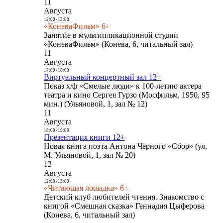
11
Августа
12:00
-
13:00
«КоневаФильм» 6+
Занятие в мультипликационной студии
«КоневаФильм» (Конева, 6, читальный зал)
11
Августа
17:00
-
18:00
Виртуальный концертный зал 12+
Показ х/ф «Смелые люди» к 100-летию актера
театра и кино Сергея Гурзо (Мосфильм, 1950, 95
мин.) (Ульяновой, 1, зал № 12)
11
Августа
18:00
-
19:00
Презентация книги 12+
Новая книга поэта Антона Чёрного «Сбор» (ул.
М. Ульяновой, 1, зал № 20)
12
Августа
12:00
-
13:00
«Читающая лошадка» 6+
Детский клуб любителей чтения. Знакомство с
книгой «Смешная сказка» Геннадия Цыферова
(Конева, 6, читальный зал)