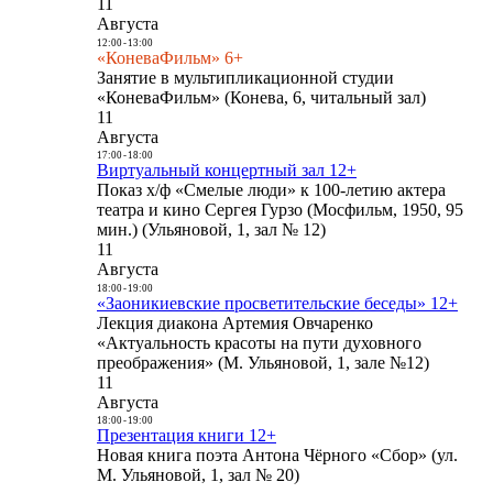
11
Августа
12:00
-
13:00
«КоневаФильм» 6+
Занятие в мультипликационной студии
«КоневаФильм» (Конева, 6, читальный зал)
11
Августа
17:00
-
18:00
Виртуальный концертный зал 12+
Показ х/ф «Смелые люди» к 100-летию актера
театра и кино Сергея Гурзо (Мосфильм, 1950, 95
мин.) (Ульяновой, 1, зал № 12)
11
Августа
18:00
-
19:00
«Заоникиевские просветительские беседы» 12+
Лекция диакона Артемия Овчаренко
«Актуальность красоты на пути духовного
преображения» (М. Ульяновой, 1, зале №12)
11
Августа
18:00
-
19:00
Презентация книги 12+
Новая книга поэта Антона Чёрного «Сбор» (ул.
М. Ульяновой, 1, зал № 20)