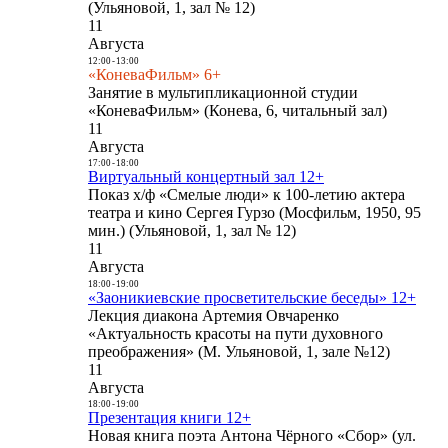
(Ульяновой, 1, зал № 12)
11
Августа
12:00
-
13:00
«КоневаФильм» 6+
Занятие в мультипликационной студии
«КоневаФильм» (Конева, 6, читальный зал)
11
Августа
17:00
-
18:00
Виртуальный концертный зал 12+
Показ х/ф «Смелые люди» к 100-летию актера
театра и кино Сергея Гурзо (Мосфильм, 1950, 95
мин.) (Ульяновой, 1, зал № 12)
11
Августа
18:00
-
19:00
«Заоникиевские просветительские беседы» 12+
Лекция диакона Артемия Овчаренко
«Актуальность красоты на пути духовного
преображения» (М. Ульяновой, 1, зале №12)
11
Августа
18:00
-
19:00
Презентация книги 12+
Новая книга поэта Антона Чёрного «Сбор» (ул.