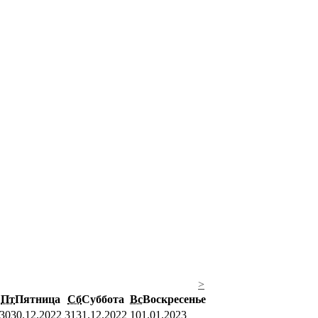
>
Пт
Пятница
Сб
Суббота
Вс
Воскресенье
30
30.12.2022
31
31.12.2022
1
01.01.2023