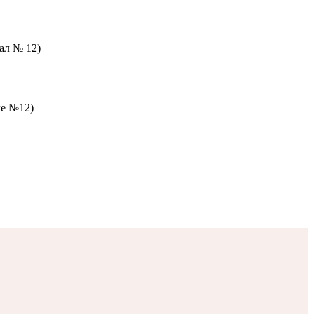
зал № 12)
ле №12)