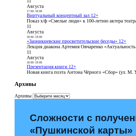
11
Августа
17:00
-
18:00
Виртуальный концертный зал 12+
Показ х/ф «Смелые люди» к 100-летию актера театра
11
Августа
18:00
-
19:00
«Заоникиевские просветительские беседы» 12+
Лекция диакона Артемия Овчаренко «Актуальность 
11
Августа
18:00
-
19:00
Презентация книги 12+
Новая книга поэта Антона Чёрного «Сбор» (ул. М. У
Архивы
Архивы
Сложности с получе
«Пушкинской карты»