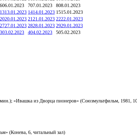
6
06.01.2023
7
07.01.2023
8
08.01.2023
13
13.01.2023
14
14.01.2023
15
15.01.2023
20
20.01.2023
21
21.01.2023
22
22.01.2023
27
27.01.2023
28
28.01.2023
29
29.01.2023
3
03.02.2023
4
04.02.2023
5
05.02.2023
мин.); «Ивашка из Дворца пионеров» (Союзмультфильм, 1981, 10
м» (Конева, 6, читальный зал)