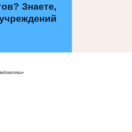
ов? Знаете,
 учреждений
библиотека»