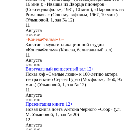
16 мин.); «Ивашка из Дворца пионеров»
(Союзмультфильм, 1981, 10 мин.); «Паровозик из
Ромашкова» (Союзмультфильм, 1967, 10 мин.)
(Ульяновой, 1, зал № 12)
11
Августа
12:00
-
13:00
«КоневаФильм» 6+
Занятие в мультипликационной студии
«КоневаФильм» (Конева, 6, читальный зал)
11
Августа
17:00
-
18:00
Виртуальный концертный зал 12+
Показ х/ф «Смелые люди» к 100-летию актера
театра и кино Сергея Гурзо (Мосфильм, 1950, 95
мин.) (Ульяновой, 1, зал № 12)
11
Августа
18:00
-
19:00
Презентация книги 12+
Новая книга поэта Антона Чёрного «Сбор» (ул.
М. Ульяновой, 1, зал № 20)
12
Августа
12:00
-
13:00