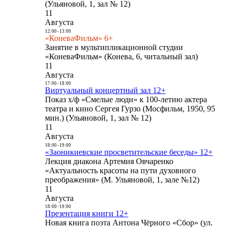
(Ульяновой, 1, зал № 12)
11
Августа
12:00
-
13:00
«КоневаФильм» 6+
Занятие в мультипликационной студии
«КоневаФильм» (Конева, 6, читальный зал)
11
Августа
17:00
-
18:00
Виртуальный концертный зал 12+
Показ х/ф «Смелые люди» к 100-летию актера
театра и кино Сергея Гурзо (Мосфильм, 1950, 95
мин.) (Ульяновой, 1, зал № 12)
11
Августа
18:00
-
19:00
«Заоникиевские просветительские беседы» 12+
Лекция диакона Артемия Овчаренко
«Актуальность красоты на пути духовного
преображения» (М. Ульяновой, 1, зале №12)
11
Августа
18:00
-
19:00
Презентация книги 12+
Новая книга поэта Антона Чёрного «Сбор» (ул.