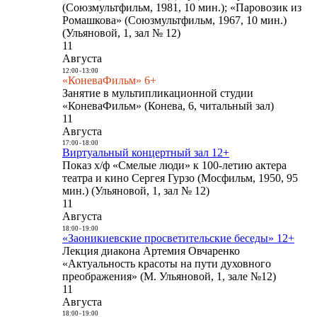
(Союзмультфильм, 1981, 10 мин.); «Паровозик из
Ромашкова» (Союзмультфильм, 1967, 10 мин.)
(Ульяновой, 1, зал № 12)
11
Августа
12:00
-
13:00
«КоневаФильм» 6+
Занятие в мультипликационной студии
«КоневаФильм» (Конева, 6, читальный зал)
11
Августа
17:00
-
18:00
Виртуальный концертный зал 12+
Показ х/ф «Смелые люди» к 100-летию актера
театра и кино Сергея Гурзо (Мосфильм, 1950, 95
мин.) (Ульяновой, 1, зал № 12)
11
Августа
18:00
-
19:00
«Заоникиевские просветительские беседы» 12+
Лекция диакона Артемия Овчаренко
«Актуальность красоты на пути духовного
преображения» (М. Ульяновой, 1, зале №12)
11
Августа
18:00
-
19:00