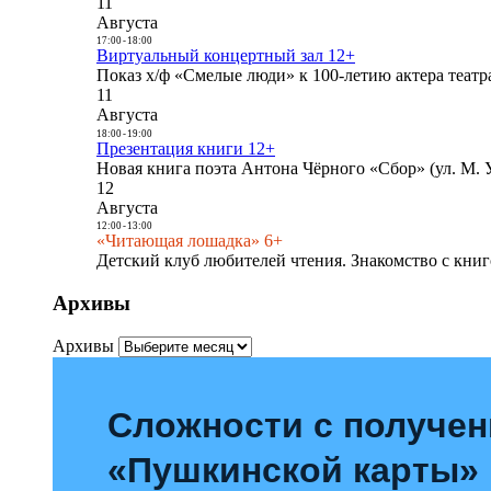
11
Августа
17:00
-
18:00
Виртуальный концертный зал 12+
Показ х/ф «Смелые люди» к 100-летию актера театра
11
Августа
18:00
-
19:00
Презентация книги 12+
Новая книга поэта Антона Чёрного «Сбор» (ул. М. У
12
Августа
12:00
-
13:00
«Читающая лошадка» 6+
Детский клуб любителей чтения. Знакомство с книг
Архивы
Архивы
Сложности с получе
«Пушкинской карты»