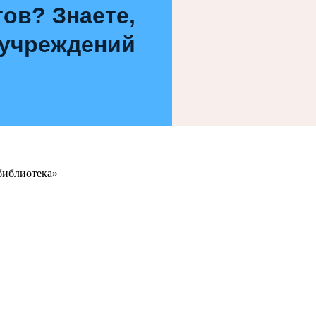
ов? Знаете,
 учреждений
библиотека»