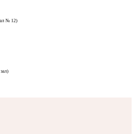
зал № 12)
зал)