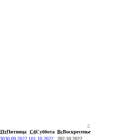
>
Пт
Пятница
Сб
Суббота
Вс
Воскресенье
30
30.09.2022
1
01.10.2022
2
02.10.2022