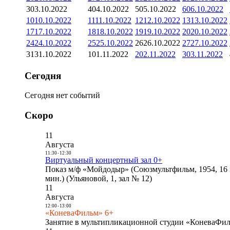
3
03.10.2022
4
04.10.2022
5
05.10.2022
6
06.10.2022
10
10.10.2022
11
11.10.2022
12
12.10.2022
13
13.10.2022
17
17.10.2022
18
18.10.2022
19
19.10.2022
20
20.10.2022
24
24.10.2022
25
25.10.2022
26
26.10.2022
27
27.10.2022
31
31.10.2022
1
01.11.2022
2
02.11.2022
3
03.11.2022
Сегодня
Сегодня нет событий
Скоро
11
Августа
11:30
-
12:30
Виртуальный концертный зал 0+
Показ м/ф «Мойдодыр» (Союзмультфильм, 1954, 16 
мин.) (Ульяновой, 1, зал № 12)
11
Августа
12:00
-
13:00
«КоневаФильм» 6+
Занятие в мультипликационной студии «КоневаФиль