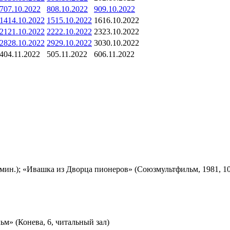
7
07.10.2022
8
08.10.2022
9
09.10.2022
14
14.10.2022
15
15.10.2022
16
16.10.2022
21
21.10.2022
22
22.10.2022
23
23.10.2022
28
28.10.2022
29
29.10.2022
30
30.10.2022
4
04.11.2022
5
05.11.2022
6
06.11.2022
мин.); «Ивашка из Дворца пионеров» (Союзмультфильм, 1981, 10
м» (Конева, 6, читальный зал)