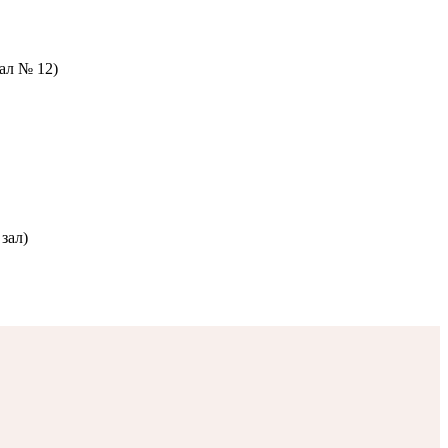
зал № 12)
зал)