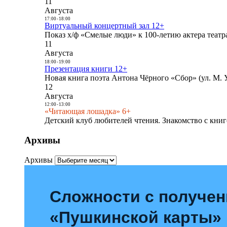
11
Августа
17:00
-
18:00
Виртуальный концертный зал 12+
Показ х/ф «Смелые люди» к 100-летию актера театра
11
Августа
18:00
-
19:00
Презентация книги 12+
Новая книга поэта Антона Чёрного «Сбор» (ул. М. У
12
Августа
12:00
-
13:00
«Читающая лошадка» 6+
Детский клуб любителей чтения. Знакомство с книг
Архивы
Архивы
Сложности с получе
«Пушкинской карты»