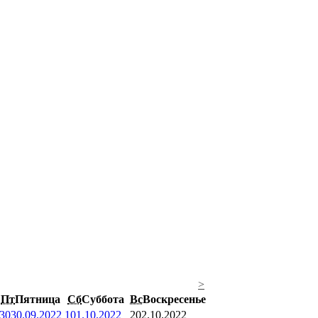
>
Пт
Пятница
Сб
Суббота
Вс
Воскресенье
30
30.09.2022
1
01.10.2022
2
02.10.2022