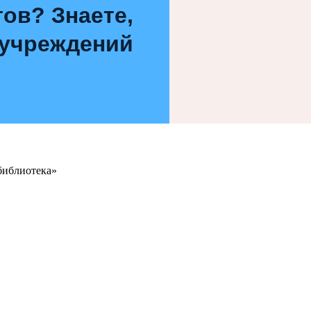
ов? Знаете,
 учреждений
библиотека»