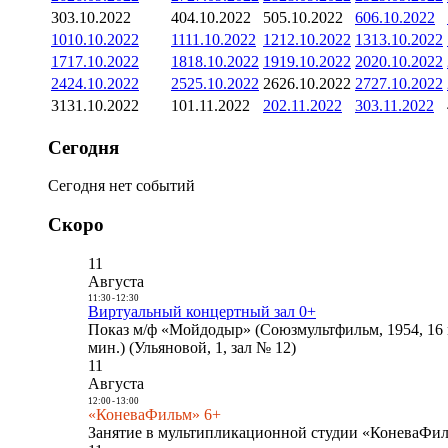
3
03.10.2022
4
04.10.2022
5
05.10.2022
6
06.10.2022
10
10.10.2022
11
11.10.2022
12
12.10.2022
13
13.10.2022
17
17.10.2022
18
18.10.2022
19
19.10.2022
20
20.10.2022
24
24.10.2022
25
25.10.2022
26
26.10.2022
27
27.10.2022
31
31.10.2022
1
01.11.2022
2
02.11.2022
3
03.11.2022
Сегодня
Сегодня нет событий
Скоро
11
Августа
11:30
-
12:30
Виртуальный концертный зал 0+
Показ м/ф «Мойдодыр» (Союзмультфильм, 1954, 16 
мин.) (Ульяновой, 1, зал № 12)
11
Августа
12:00
-
13:00
«КоневаФильм» 6+
Занятие в мультипликационной студии «КоневаФиль