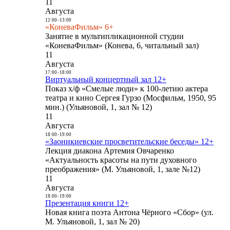
11
Августа
12:00
-
13:00
«КоневаФильм» 6+
Занятие в мультипликационной студии
«КоневаФильм» (Конева, 6, читальный зал)
11
Августа
17:00
-
18:00
Виртуальный концертный зал 12+
Показ х/ф «Смелые люди» к 100-летию актера
театра и кино Сергея Гурзо (Мосфильм, 1950, 95
мин.) (Ульяновой, 1, зал № 12)
11
Августа
18:00
-
19:00
«Заоникиевские просветительские беседы» 12+
Лекция диакона Артемия Овчаренко
«Актуальность красоты на пути духовного
преображения» (М. Ульяновой, 1, зале №12)
11
Августа
18:00
-
19:00
Презентация книги 12+
Новая книга поэта Антона Чёрного «Сбор» (ул.
М. Ульяновой, 1, зал № 20)