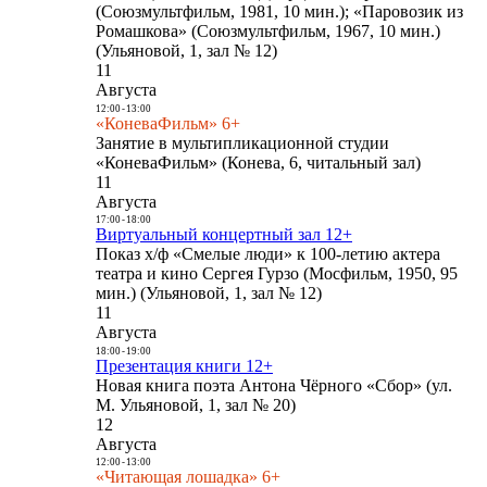
(Союзмультфильм, 1981, 10 мин.); «Паровозик из
Ромашкова» (Союзмультфильм, 1967, 10 мин.)
(Ульяновой, 1, зал № 12)
11
Августа
12:00
-
13:00
«КоневаФильм» 6+
Занятие в мультипликационной студии
«КоневаФильм» (Конева, 6, читальный зал)
11
Августа
17:00
-
18:00
Виртуальный концертный зал 12+
Показ х/ф «Смелые люди» к 100-летию актера
театра и кино Сергея Гурзо (Мосфильм, 1950, 95
мин.) (Ульяновой, 1, зал № 12)
11
Августа
18:00
-
19:00
Презентация книги 12+
Новая книга поэта Антона Чёрного «Сбор» (ул.
М. Ульяновой, 1, зал № 20)
12
Августа
12:00
-
13:00
«Читающая лошадка» 6+