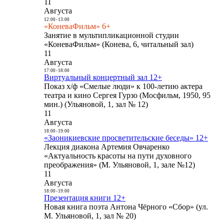
11
Августа
12:00
-
13:00
«КоневаФильм» 6+
Занятие в мультипликационной студии
«КоневаФильм» (Конева, 6, читальный зал)
11
Августа
17:00
-
18:00
Виртуальный концертный зал 12+
Показ х/ф «Смелые люди» к 100-летию актера
театра и кино Сергея Гурзо (Мосфильм, 1950, 95
мин.) (Ульяновой, 1, зал № 12)
11
Августа
18:00
-
19:00
«Заоникиевские просветительские беседы» 12+
Лекция диакона Артемия Овчаренко
«Актуальность красоты на пути духовного
преображения» (М. Ульяновой, 1, зале №12)
11
Августа
18:00
-
19:00
Презентация книги 12+
Новая книга поэта Антона Чёрного «Сбор» (ул.
М. Ульяновой, 1, зал № 20)