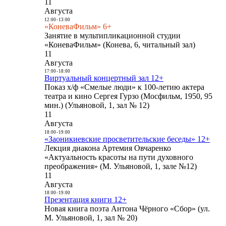
11
Августа
12:00
-
13:00
«КоневаФильм» 6+
Занятие в мультипликационной студии
«КоневаФильм» (Конева, 6, читальный зал)
11
Августа
17:00
-
18:00
Виртуальный концертный зал 12+
Показ х/ф «Смелые люди» к 100-летию актера
театра и кино Сергея Гурзо (Мосфильм, 1950, 95
мин.) (Ульяновой, 1, зал № 12)
11
Августа
18:00
-
19:00
«Заоникиевские просветительские беседы» 12+
Лекция диакона Артемия Овчаренко
«Актуальность красоты на пути духовного
преображения» (М. Ульяновой, 1, зале №12)
11
Августа
18:00
-
19:00
Презентация книги 12+
Новая книга поэта Антона Чёрного «Сбор» (ул.
М. Ульяновой, 1, зал № 20)