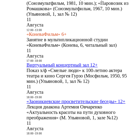
(Союзмультфильм, 1981, 10 мин.); «Паровозик из
Ромашкова» (Союзмультфильм, 1967, 10 мин.)
(Ульяновой, 1, зал № 12)
11
Августа
12:00
-
13:00
«КоневаФильм» 6+
Занятие в мультипликационной студии
«КоневаФильм» (Конева, 6, читальный зал)
11
Августа
17:00
-
18:00
Виртуальный концертный зал 12+
Показ х/ф «Смелые люди» к 100-летию актера
театра и кино Сергея Гурзо (Мосфильм, 1950, 95
мин.) (Ульяновой, 1, зал № 12)
11
Августа
18:00
-
19:00
«Заоникиевские просветительские беседы» 12+
Лекция диакона Артемия Овчаренко
«Актуальность красоты на пути духовного
преображения» (М. Ульяновой, 1, зале №12)
11
Августа
18:00
-
19:00