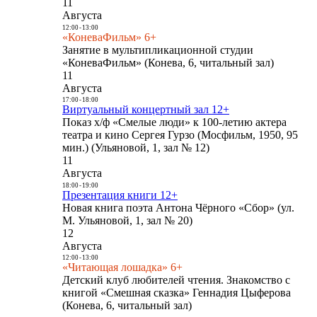
11
Августа
12:00
-
13:00
«КоневаФильм» 6+
Занятие в мультипликационной студии
«КоневаФильм» (Конева, 6, читальный зал)
11
Августа
17:00
-
18:00
Виртуальный концертный зал 12+
Показ х/ф «Смелые люди» к 100-летию актера
театра и кино Сергея Гурзо (Мосфильм, 1950, 95
мин.) (Ульяновой, 1, зал № 12)
11
Августа
18:00
-
19:00
Презентация книги 12+
Новая книга поэта Антона Чёрного «Сбор» (ул.
М. Ульяновой, 1, зал № 20)
12
Августа
12:00
-
13:00
«Читающая лошадка» 6+
Детский клуб любителей чтения. Знакомство с
книгой «Смешная сказка» Геннадия Цыферова
(Конева, 6, читальный зал)