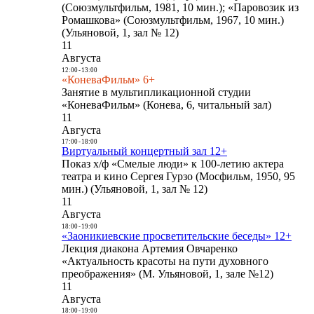
(Союзмультфильм, 1981, 10 мин.); «Паровозик из
Ромашкова» (Союзмультфильм, 1967, 10 мин.)
(Ульяновой, 1, зал № 12)
11
Августа
12:00
-
13:00
«КоневаФильм» 6+
Занятие в мультипликационной студии
«КоневаФильм» (Конева, 6, читальный зал)
11
Августа
17:00
-
18:00
Виртуальный концертный зал 12+
Показ х/ф «Смелые люди» к 100-летию актера
театра и кино Сергея Гурзо (Мосфильм, 1950, 95
мин.) (Ульяновой, 1, зал № 12)
11
Августа
18:00
-
19:00
«Заоникиевские просветительские беседы» 12+
Лекция диакона Артемия Овчаренко
«Актуальность красоты на пути духовного
преображения» (М. Ульяновой, 1, зале №12)
11
Августа
18:00
-
19:00