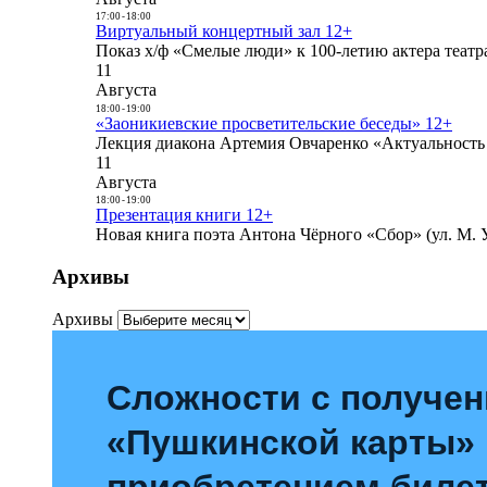
17:00
-
18:00
Виртуальный концертный зал 12+
Показ х/ф «Смелые люди» к 100-летию актера театра
11
Августа
18:00
-
19:00
«Заоникиевские просветительские беседы» 12+
Лекция диакона Артемия Овчаренко «Актуальность 
11
Августа
18:00
-
19:00
Презентация книги 12+
Новая книга поэта Антона Чёрного «Сбор» (ул. М. У
Архивы
Архивы
Сложности с получе
«Пушкинской карты»
приобретением билет