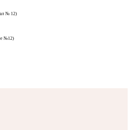
зал № 12)
ле №12)