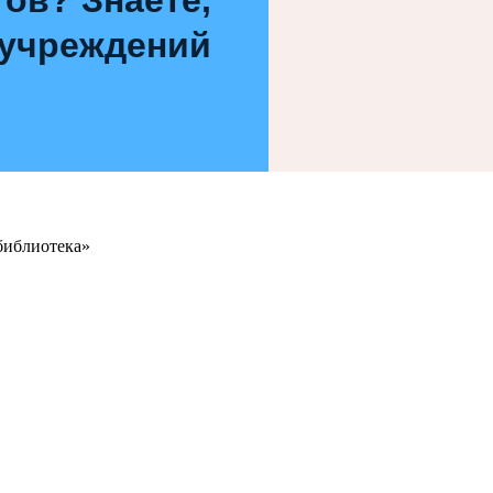
 учреждений
библиотека»