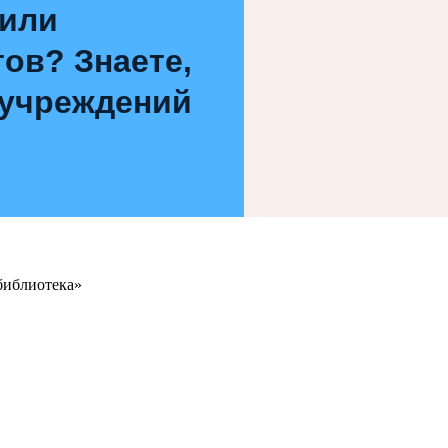
 или
ов? Знаете,
 учреждений
библиотека»