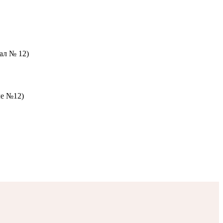
зал № 12)
ле №12)