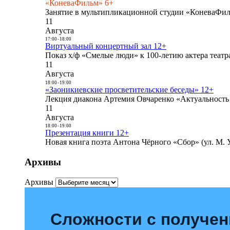
«КоневаФильм» 6+
Занятие в мультипликационной студии «КоневаФиль
11
Августа
17:00
-
18:00
Виртуальный концертный зал 12+
Показ х/ф «Смелые люди» к 100-летию актера театра
11
Августа
18:00
-
19:00
«Заоникиевские просветительские беседы» 12+
Лекция диакона Артемия Овчаренко «Актуальность 
11
Августа
18:00
-
19:00
Презентация книги 12+
Новая книга поэта Антона Чёрного «Сбор» (ул. М. У
Архивы
Архивы
Сложности с получе