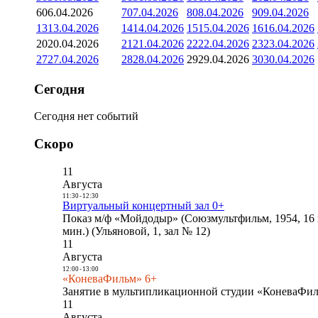
6
06.04.2026
7
07.04.2026
8
08.04.2026
9
09.04.2026
13
13.04.2026
14
14.04.2026
15
15.04.2026
16
16.04.2026
20
20.04.2026
21
21.04.2026
22
22.04.2026
23
23.04.2026
27
27.04.2026
28
28.04.2026
29
29.04.2026
30
30.04.2026
Сегодня
Сегодня нет событий
Скоро
11
Августа
11:30
-
12:30
Виртуальный концертный зал 0+
Показ м/ф «Мойдодыр» (Союзмультфильм, 1954, 16 
мин.) (Ульяновой, 1, зал № 12)
11
Августа
12:00
-
13:00
«КоневаФильм» 6+
Занятие в мультипликационной студии «КоневаФиль
11
Августа