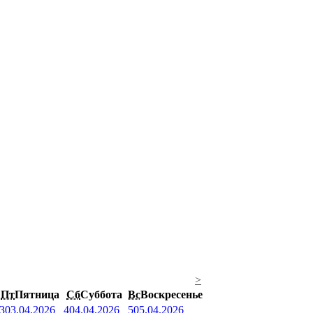
>
Пт
Пятница
Сб
Суббота
Вс
Воскресенье
3
03.04.2026
4
04.04.2026
5
05.04.2026