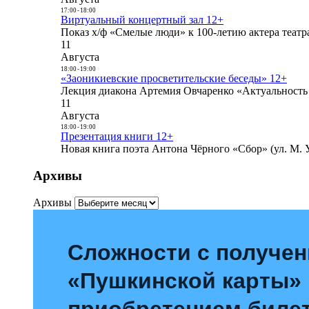
17:00
-
18:00
Виртуальный концертный зал 12+
Показ х/ф «Смелые люди» к 100-летию актера театра
11
Августа
18:00
-
19:00
«Заоникиевские просветительские беседы» 12+
Лекция диакона Артемия Овчаренко «Актуальность 
11
Августа
18:00
-
19:00
Презентация книги 12+
Новая книга поэта Антона Чёрного «Сбор» (ул. М. У
Архивы
Архивы
Сложности с получе
«Пушкинской карты»
приобретением билет