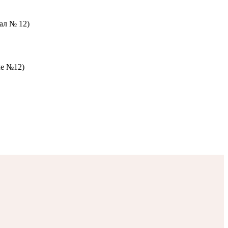
зал № 12)
ле №12)