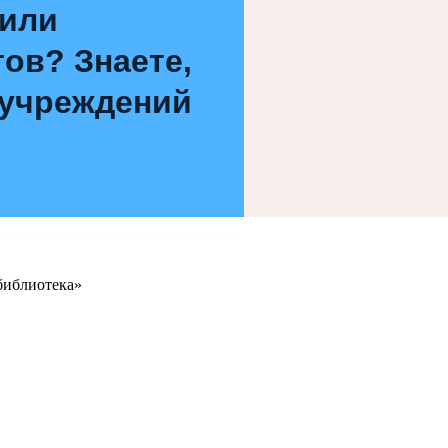
 или
ов? Знаете,
 учреждений
библиотека»