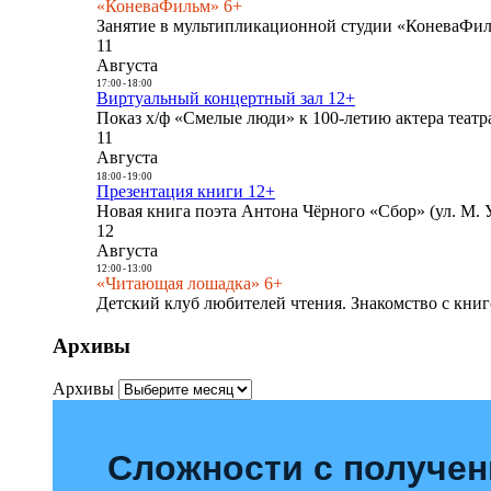
«КоневаФильм» 6+
Занятие в мультипликационной студии «КоневаФиль
11
Августа
17:00
-
18:00
Виртуальный концертный зал 12+
Показ х/ф «Смелые люди» к 100-летию актера театра
11
Августа
18:00
-
19:00
Презентация книги 12+
Новая книга поэта Антона Чёрного «Сбор» (ул. М. У
12
Августа
12:00
-
13:00
«Читающая лошадка» 6+
Детский клуб любителей чтения. Знакомство с книг
Архивы
Архивы
Сложности с получе