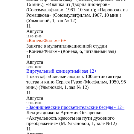
16 мин.); «Ивашка из Дворца пионеров»
(Союзмультфильм, 1981, 10 мин.); «Паровозик из
Ромашкова» (Союзмультфильм, 1967, 10 мин.)
(Ульяновой, 1, зал № 12)
11
Августа
12:00
-
13:00
«КоневаФильм» 6+
Занятие в мультипликационной студии
«КоневаФильм» (Конева, 6, читальный зал)
11
Августа
17:00
-
18:00
Виртуальный концертный зал 12+
Показ х/ф «Смелые люди» к 100-летию актера
театра и кино Сергея Гурзо (Мосфильм, 1950, 95
мин.) (Ульяновой, 1, зал № 12)
11
Августа
18:00
-
19:00
«Заоникиевские просветительские беседы» 12+
Лекция диакона Артемия Овчаренко
«Актуальность красоты на пути духовного
преображения» (М. Ульяновой, 1, зале №12)
11