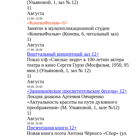
(Ульяновой, 1, зал № 12)
11
Августа
12:00
-
13:00
«КоневаФильм» 6+
Занятие в мультипликационной студии
«КоневаФильм» (Конева, 6, читальный зал)
11
Августа
17:00
-
18:00
Виртуальный концертный зал 12+
Показ х/ф «Смелые люди» к 100-летию актера
театра и кино Сергея Гурзо (Мосфильм, 1950, 95
мин.) (Ульяновой, 1, зал № 12)
11
Августа
18:00
-
19:00
«Заоникиевские просветительские беседы» 12+
Лекция диакона Артемия Овчаренко
«Актуальность красоты на пути духовного
преображения» (М. Ульяновой, 1, зале №12)
11
Августа
18:00
-
19:00
Презентация книги 12+
Новая книга поэта Антона Чёрного «Сбор» (ул.