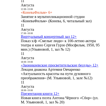
11
Августа
12:00
-
13:00
«КоневаФильм» 6+
Занятие в мультипликационной студии
«КоневаФильм» (Конева, 6, читальный зал)
11
Августа
17:00
-
18:00
Виртуальный концертный зал 12+
Показ х/ф «Смелые люди» к 100-летию актера
театра и кино Сергея Гурзо (Мосфильм, 1950, 95
мин.) (Ульяновой, 1, зал № 12)
11
Августа
18:00
-
19:00
«Заоникиевские просветительские беседы» 12+
Лекция диакона Артемия Овчаренко
«Актуальность красоты на пути духовного
преображения» (М. Ульяновой, 1, зале №12)
11
Августа
18:00
-
19:00
Презентация книги 12+
Новая книга поэта Антона Чёрного «Сбор» (ул.
М. Ульяновой, 1, зал № 20)