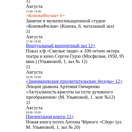
11
Августа
12:00
-
13:00
«КоневаФильм» 6+
Занятие в мультипликационной студии
«КоневаФильм» (Конева, 6, читальный зал)
11
Августа
17:00
-
18:00
Виртуальный концертный зал 12+
Показ х/ф «Смелые люди» к 100-летию актера
театра и кино Сергея Гурзо (Мосфильм, 1950, 95
мин.) (Ульяновой, 1, зал № 12)
11
Августа
18:00
-
19:00
«Заоникиевские просветительские беседы» 12+
Лекция диакона Артемия Овчаренко
«Актуальность красоты на пути духовного
преображения» (М. Ульяновой, 1, зале №12)
11
Августа
18:00
-
19:00
Презентация книги 12+
Новая книга поэта Антона Чёрного «Сбор» (ул.
М. Ульяновой, 1, зал № 20)