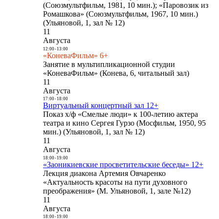
(Союзмультфильм, 1981, 10 мин.); «Паровозик из
Ромашкова» (Союзмультфильм, 1967, 10 мин.)
(Ульяновой, 1, зал № 12)
11
Августа
12:00
-
13:00
«КоневаФильм» 6+
Занятие в мультипликационной студии
«КоневаФильм» (Конева, 6, читальный зал)
11
Августа
17:00
-
18:00
Виртуальный концертный зал 12+
Показ х/ф «Смелые люди» к 100-летию актера
театра и кино Сергея Гурзо (Мосфильм, 1950, 95
мин.) (Ульяновой, 1, зал № 12)
11
Августа
18:00
-
19:00
«Заоникиевские просветительские беседы» 12+
Лекция диакона Артемия Овчаренко
«Актуальность красоты на пути духовного
преображения» (М. Ульяновой, 1, зале №12)
11
Августа
18:00
-
19:00