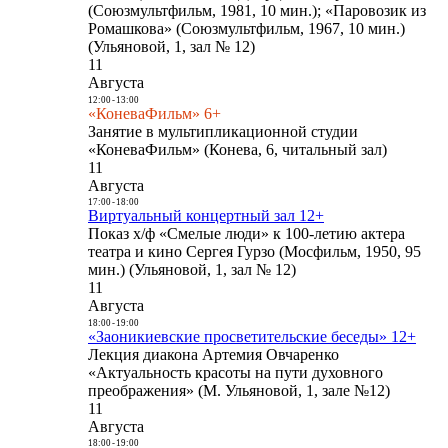
(Союзмультфильм, 1981, 10 мин.); «Паровозик из
Ромашкова» (Союзмультфильм, 1967, 10 мин.)
(Ульяновой, 1, зал № 12)
11
Августа
12:00
-
13:00
«КоневаФильм» 6+
Занятие в мультипликационной студии
«КоневаФильм» (Конева, 6, читальный зал)
11
Августа
17:00
-
18:00
Виртуальный концертный зал 12+
Показ х/ф «Смелые люди» к 100-летию актера
театра и кино Сергея Гурзо (Мосфильм, 1950, 95
мин.) (Ульяновой, 1, зал № 12)
11
Августа
18:00
-
19:00
«Заоникиевские просветительские беседы» 12+
Лекция диакона Артемия Овчаренко
«Актуальность красоты на пути духовного
преображения» (М. Ульяновой, 1, зале №12)
11
Августа
18:00
-
19:00