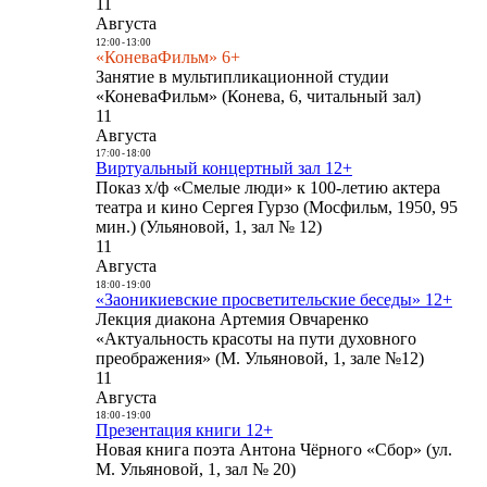
11
Августа
12:00
-
13:00
«КоневаФильм» 6+
Занятие в мультипликационной студии
«КоневаФильм» (Конева, 6, читальный зал)
11
Августа
17:00
-
18:00
Виртуальный концертный зал 12+
Показ х/ф «Смелые люди» к 100-летию актера
театра и кино Сергея Гурзо (Мосфильм, 1950, 95
мин.) (Ульяновой, 1, зал № 12)
11
Августа
18:00
-
19:00
«Заоникиевские просветительские беседы» 12+
Лекция диакона Артемия Овчаренко
«Актуальность красоты на пути духовного
преображения» (М. Ульяновой, 1, зале №12)
11
Августа
18:00
-
19:00
Презентация книги 12+
Новая книга поэта Антона Чёрного «Сбор» (ул.
М. Ульяновой, 1, зал № 20)