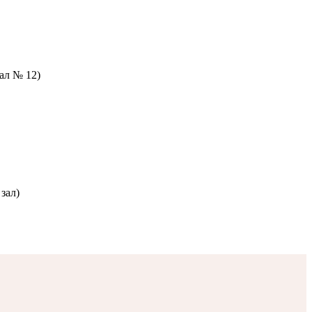
зал № 12)
зал)