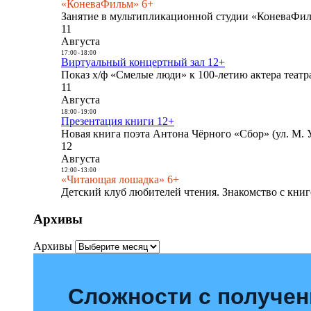
«КоневаФильм» 6+
Занятие в мультипликационной студии «КоневаФиль
11
Августа
17:00
-
18:00
Виртуальный концертный зал 12+
Показ х/ф «Смелые люди» к 100-летию актера театра
11
Августа
18:00
-
19:00
Презентация книги 12+
Новая книга поэта Антона Чёрного «Сбор» (ул. М. У
12
Августа
12:00
-
13:00
«Читающая лошадка» 6+
Детский клуб любителей чтения. Знакомство с книг
Архивы
Архивы
Сложности с получе