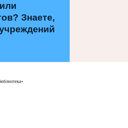
 или
ов? Знаете,
 учреждений
библиотека»