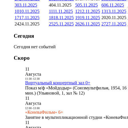
3
03.11.2025
4
04.11.2025
5
05.11.2025
6
06.11.2025
10
10.11.2025
11
11.11.2025
12
12.11.2025
13
13.11.2025
17
17.11.2025
18
18.11.2025
19
19.11.2025
20
20.11.2025
24
24.11.2025
25
25.11.2025
26
26.11.2025
27
27.11.2025
Сегодня
Сегодня нет событий
Скоро
11
Августа
11:30
-
12:30
Виртуальный концертный зал 0+
Показ м/ф «Мойдодыр» (Союзмультфильм, 1954, 16 
мин.) (Ульяновой, 1, зал № 12)
11
Августа
12:00
-
13:00
«КоневаФильм» 6+
Занятие в мультипликационной студии «КоневаФиль
11
Августа