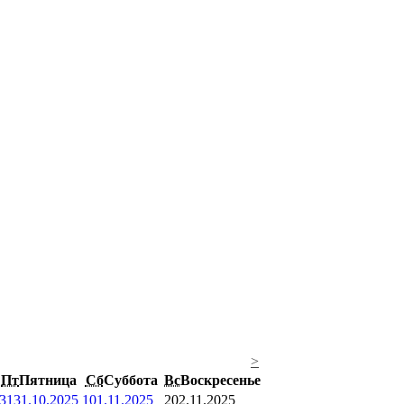
>
Пт
Пятница
Сб
Суббота
Вс
Воскресенье
31
31.10.2025
1
01.11.2025
2
02.11.2025