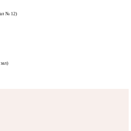
зал № 12)
зал)