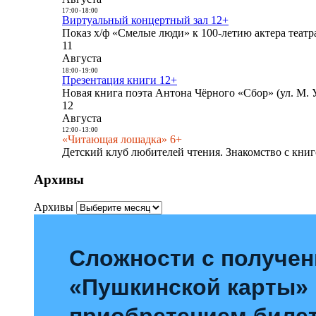
17:00
-
18:00
Виртуальный концертный зал 12+
Показ х/ф «Смелые люди» к 100-летию актера театра
11
Августа
18:00
-
19:00
Презентация книги 12+
Новая книга поэта Антона Чёрного «Сбор» (ул. М. У
12
Августа
12:00
-
13:00
«Читающая лошадка» 6+
Детский клуб любителей чтения. Знакомство с книг
Архивы
Архивы
Сложности с получе
«Пушкинской карты»
приобретением билет