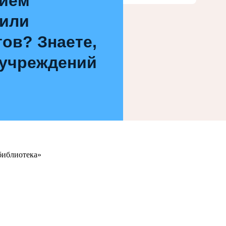
нием
 или
ов? Знаете,
 учреждений
библиотека»