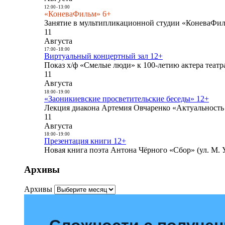
12:00
-
13:00
«КоневаФильм» 6+
Занятие в мультипликационной студии «КоневаФиль
11
Августа
17:00
-
18:00
Виртуальный концертный зал 12+
Показ х/ф «Смелые люди» к 100-летию актера театра
11
Августа
18:00
-
19:00
«Заоникиевские просветительские беседы» 12+
Лекция диакона Артемия Овчаренко «Актуальность 
11
Августа
18:00
-
19:00
Презентация книги 12+
Новая книга поэта Антона Чёрного «Сбор» (ул. М. У
Архивы
Архивы