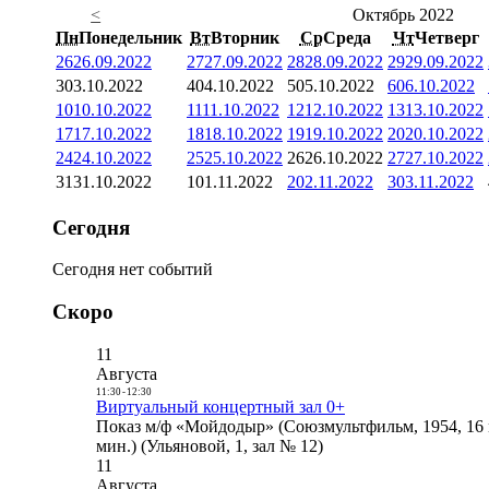
<
Октябрь 2022
Пн
Понедельник
Вт
Вторник
Ср
Среда
Чт
Четверг
26
26.09.2022
27
27.09.2022
28
28.09.2022
29
29.09.2022
3
03.10.2022
4
04.10.2022
5
05.10.2022
6
06.10.2022
10
10.10.2022
11
11.10.2022
12
12.10.2022
13
13.10.2022
17
17.10.2022
18
18.10.2022
19
19.10.2022
20
20.10.2022
24
24.10.2022
25
25.10.2022
26
26.10.2022
27
27.10.2022
31
31.10.2022
1
01.11.2022
2
02.11.2022
3
03.11.2022
Сегодня
Сегодня нет событий
Скоро
11
Августа
11:30
-
12:30
Виртуальный концертный зал 0+
Показ м/ф «Мойдодыр» (Союзмультфильм, 1954, 16 
мин.) (Ульяновой, 1, зал № 12)
11
Августа