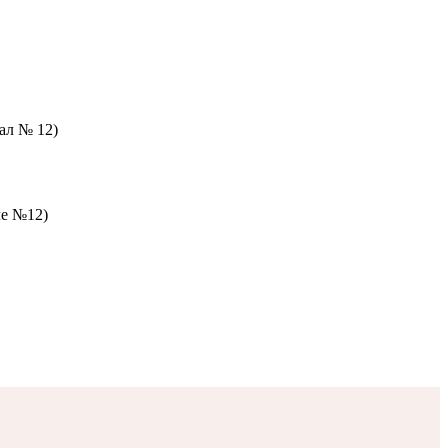
зал № 12)
ле №12)