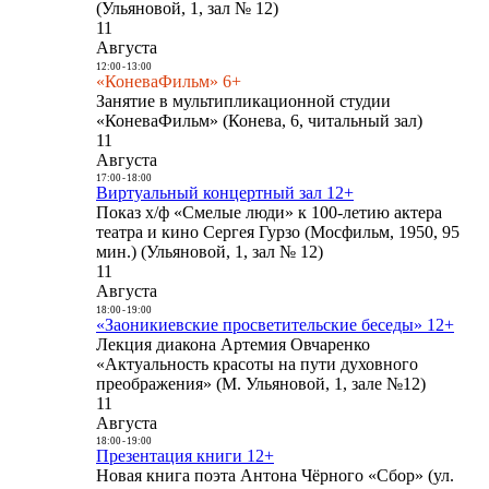
(Ульяновой, 1, зал № 12)
11
Августа
12:00
-
13:00
«КоневаФильм» 6+
Занятие в мультипликационной студии
«КоневаФильм» (Конева, 6, читальный зал)
11
Августа
17:00
-
18:00
Виртуальный концертный зал 12+
Показ х/ф «Смелые люди» к 100-летию актера
театра и кино Сергея Гурзо (Мосфильм, 1950, 95
мин.) (Ульяновой, 1, зал № 12)
11
Августа
18:00
-
19:00
«Заоникиевские просветительские беседы» 12+
Лекция диакона Артемия Овчаренко
«Актуальность красоты на пути духовного
преображения» (М. Ульяновой, 1, зале №12)
11
Августа
18:00
-
19:00
Презентация книги 12+
Новая книга поэта Антона Чёрного «Сбор» (ул.